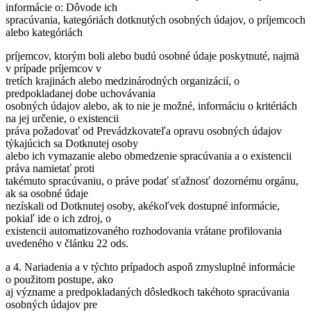
informácie o: Dôvode ich
spracúvania, kategóriách dotknutých osobných údajov, o príjemcoch
alebo kategóriách
príjemcov, ktorým boli alebo budú osobné údaje poskytnuté, najmä
v prípade príjemcov v
tretích krajinách alebo medzinárodných organizácií, o
predpokladanej dobe uchovávania
osobných údajov alebo, ak to nie je možné, informáciu o kritériách
na jej určenie, o existencii
práva požadovať od Prevádzkovateľa opravu osobných údajov
týkajúcich sa Dotknutej osoby
alebo ich vymazanie alebo obmedzenie spracúvania a o existencii
práva namietať proti
takémuto spracúvaniu, o práve podať sťažnosť dozornému orgánu,
ak sa osobné údaje
nezískali od Dotknutej osoby, akékoľvek dostupné informácie,
pokiaľ ide o ich zdroj, o
existencii automatizovaného rozhodovania vrátane profilovania
uvedeného v článku 22 ods.
a 4. Nariadenia a v týchto prípadoch aspoň zmysluplné informácie
o použitom postupe, ako
aj význame a predpokladaných dôsledkoch takéhoto spracúvania
osobných údajov pre