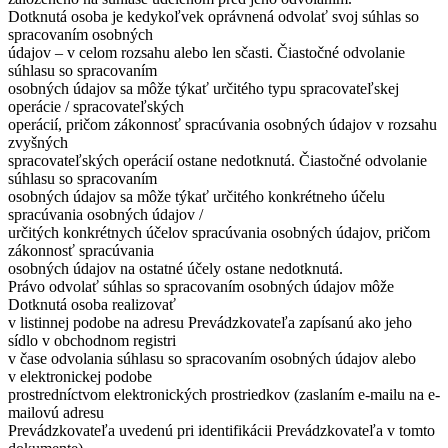
Dotknutá osoba je kedykoľvek oprávnená odvolať svoj súhlas so
spracovaním osobných
údajov – v celom rozsahu alebo len sčasti. Čiastočné odvolanie
súhlasu so spracovaním
osobných údajov sa môže týkať určitého typu spracovateľskej
operácie / spracovateľských
operácií, pričom zákonnosť spracúvania osobných údajov v rozsahu
zvyšných
spracovateľských operácií ostane nedotknutá. Čiastočné odvolanie
súhlasu so spracovaním
osobných údajov sa môže týkať určitého konkrétneho účelu
spracúvania osobných údajov /
určitých konkrétnych účelov spracúvania osobných údajov, pričom
zákonnosť spracúvania
osobných údajov na ostatné účely ostane nedotknutá.
Právo odvolať súhlas so spracovaním osobných údajov môže
Dotknutá osoba realizovať
v listinnej podobe na adresu Prevádzkovateľa zapísanú ako jeho
sídlo v obchodnom registri
v čase odvolania súhlasu so spracovaním osobných údajov alebo
v elektronickej podobe
prostredníctvom elektronických prostriedkov (zaslaním e-mailu na e-
mailovú adresu
Prevádzkovateľa uvedenú pri identifikácii Prevádzkovateľa v tomto