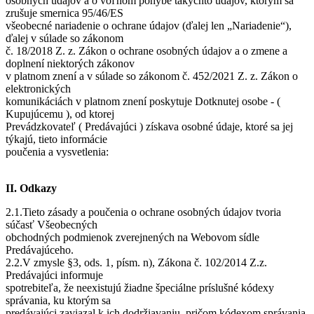
osobných údajov a o voľnom pohybe takýchto údajov, ktorým sa
zrušuje smernica 95/46/ES
všeobecné nariadenie o ochrane údajov (ďalej len „Nariadenie“),
ďalej v súlade so zákonom
č. 18/2018 Z. z. Zákon o ochrane osobných údajov a o zmene a
doplnení niektorých zákonov
v platnom znení a v súlade so zákonom č. 452/2021 Z. z. Zákon o
elektronických
komunikáciách v platnom znení poskytuje Dotknutej osobe - (
Kupujúcemu ), od ktorej
Prevádzkovateľ ( Predávajúci ) získava osobné údaje, ktoré sa jej
týkajú, tieto informácie
poučenia a vysvetlenia:
II. Odkazy
2.1.Tieto zásady a poučenia o ochrane osobných údajov tvoria
súčasť Všeobecných
obchodných podmienok zverejnených na Webovom sídle
Predávajúceho.
2.2.V zmysle §3, ods. 1, písm. n), Zákona č. 102/2014 Z.z.
Predávajúci informuje
spotrebiteľa, že neexistujú žiadne špeciálne príslušné kódexy
správania, ku ktorým sa
predávajúci zaviazal k ich dodržiavaniu, pričom kódexom správania