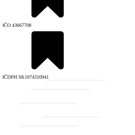
IČO 43667708
IČDPH SK1074310941
Meno a priezvisko
Názov firmy
E-mail
Telefónne číslo
Mesto