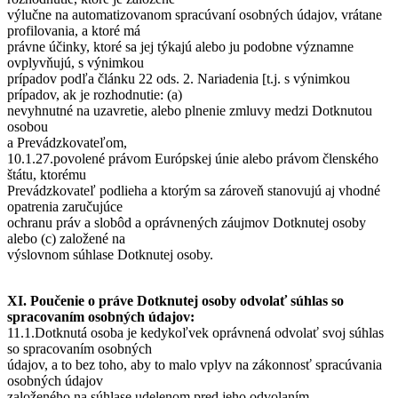
výlučne na automatizovanom spracúvaní osobných údajov, vrátane
profilovania, a ktoré má
právne účinky, ktoré sa jej týkajú alebo ju podobne významne
ovplyvňujú, s výnimkou
prípadov podľa článku 22 ods. 2. Nariadenia [t.j. s výnimkou
prípadov, ak je rozhodnutie: (a)
nevyhnutné na uzavretie, alebo plnenie zmluvy medzi Dotknutou
osobou
a Prevádzkovateľom,
10.1.27.povolené právom Európskej únie alebo právom členského
štátu, ktorému
Prevádzkovateľ podlieha a ktorým sa zároveň stanovujú aj vhodné
opatrenia zaručujúce
ochranu práv a slobôd a oprávnených záujmov Dotknutej osoby
alebo (c) založené na
výslovnom súhlase Dotknutej osoby.
XI. Poučenie o práve Dotknutej osoby odvolať súhlas so
spracovaním osobných údajov:
11.1.Dotknutá osoba je kedykoľvek oprávnená odvolať svoj súhlas
so spracovaním osobných
údajov, a to bez toho, aby to malo vplyv na zákonnosť spracúvania
osobných údajov
založeného na súhlase udelenom pred jeho odvolaním.