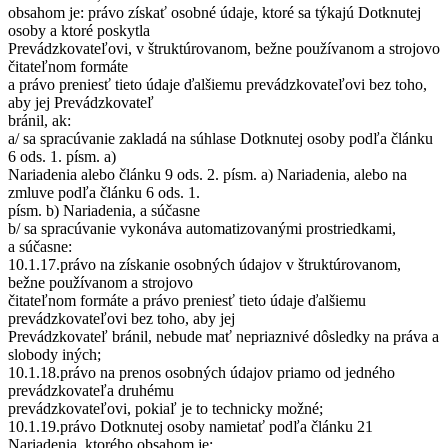
obsahom je: právo získať osobné údaje, ktoré sa týkajú Dotknutej
osoby a ktoré poskytla
Prevádzkovateľovi, v štruktúrovanom, bežne používanom a strojovo
čitateľnom formáte
a právo preniesť tieto údaje ďalšiemu prevádzkovateľovi bez toho,
aby jej Prevádzkovateľ
bránil, ak:
a/ sa spracúvanie zakladá na súhlase Dotknutej osoby podľa článku
6 ods. 1. písm. a)
Nariadenia alebo článku 9 ods. 2. písm. a) Nariadenia, alebo na
zmluve podľa článku 6 ods. 1.
písm. b) Nariadenia, a súčasne
b/ sa spracúvanie vykonáva automatizovanými prostriedkami,
a súčasne:
10.1.17.právo na získanie osobných údajov v štruktúrovanom,
bežne používanom a strojovo
čitateľnom formáte a právo preniesť tieto údaje ďalšiemu
prevádzkovateľovi bez toho, aby jej
Prevádzkovateľ bránil, nebude mať nepriaznivé dôsledky na práva a
slobody iných;
10.1.18.právo na prenos osobných údajov priamo od jedného
prevádzkovateľa druhému
prevádzkovateľovi, pokiaľ je to technicky možné;
10.1.19.právo Dotknutej osoby namietať podľa článku 21
Nariadenia, ktorého obsahom je: