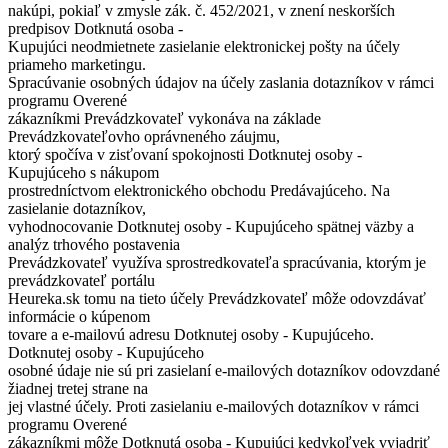
nakúpi, pokiaľ v zmysle zák. č. 452/2021, v znení neskorších
predpisov Dotknutá osoba -
Kupujúci neodmietnete zasielanie elektronickej pošty na účely
priameho marketingu.
Spracúvanie osobných údajov na účely zaslania dotazníkov v rámci
programu Overené
zákazníkmi Prevádzkovateľ vykonáva na základe
Prevádzkovateľovho oprávneného záujmu,
ktorý spočíva v zisťovaní spokojnosti Dotknutej osoby -
Kupujúceho s nákupom
prostredníctvom elektronického obchodu Predávajúceho. Na
zasielanie dotazníkov,
vyhodnocovanie Dotknutej osoby - Kupujúceho spätnej väzby a
analýz trhového postavenia
Prevádzkovateľ využíva sprostredkovateľa spracúvania, ktorým je
prevádzkovateľ portálu
Heureka.sk tomu na tieto účely Prevádzkovateľ môže odovzdávať
informácie o kúpenom
tovare a e-mailovú adresu Dotknutej osoby - Kupujúceho.
Dotknutej osoby - Kupujúceho
osobné údaje nie sú pri zasielaní e-mailových dotazníkov odovzdané
žiadnej tretej strane na
jej vlastné účely. Proti zasielaniu e-mailových dotazníkov v rámci
programu Overené
zákazníkmi môže Dotknutá osoba - Kupujúci kedykoľvek vyjadriť