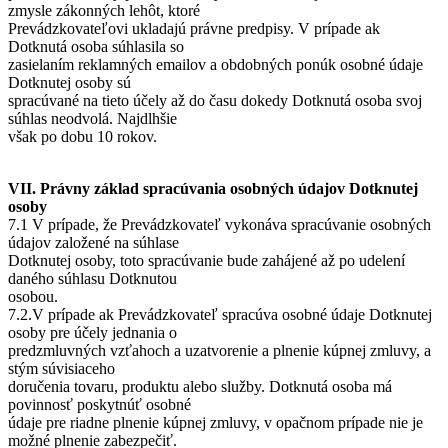
zmysle zákonných lehôt, ktoré
Prevádzkovateľovi ukladajú právne predpisy. V prípade ak
Dotknutá osoba súhlasila so
zasielaním reklamných emailov a obdobných ponúk osobné údaje
Dotknutej osoby sú
spracúvané na tieto účely až do času dokedy Dotknutá osoba svoj
súhlas neodvolá. Najdlhšie
však po dobu 10 rokov.
VII. Právny základ spracúvania osobných údajov Dotknutej
osoby
7.1 V prípade, že Prevádzkovateľ vykonáva spracúvanie osobných
údajov založené na súhlase
Dotknutej osoby, toto spracúvanie bude zahájené až po udelení
daného súhlasu Dotknutou
osobou.
7.2.V prípade ak Prevádzkovateľ spracúva osobné údaje Dotknutej
osoby pre účely jednania o
predzmluvných vzťahoch a uzatvorenie a plnenie kúpnej zmluvy, a
stým súvisiaceho
doručenia tovaru, produktu alebo služby. Dotknutá osoba má
povinnosť poskytnúť osobné
údaje pre riadne plnenie kúpnej zmluvy, v opačnom prípade nie je
možné plnenie zabezpečiť.