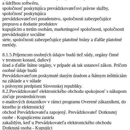
a údržbou softwéru,
spoločnosť poskytujúca prevádzkovateľovi právne služby,
spoločnosť poskytujúca
prevádzkovateľovi poradenstvo, spoločnosti zabezpečujúce
prepravu a dodanie produktov
kupujúcim a tretím osobám, marketingové spoločnosti, spoločnosti
prevádzkujúce sociálne
siete, spoločnosti zabezpečujúce platobné brány a ďalšie platobné
metódy.
8.1.5.Príjemcom osobných údajov budú tiež súdy, orgány činné
v trestnom konaní, daňový
úrad a ďalšie štátne orgány, v prípade ak tak ustanoví zákon. Pričom
osobné údaje budú
Prevádzkovateľom poskytnuté daným úradom a štátnym inštitúciám
na základe a v súlade
s právnymi predpismi Slovenskej republiky.
8.2.Prevádzkovateľ elektronického obchodu spokojnosť s nákupom
zisťuje prostredníctvom
e-mailových dotazníkov v rámci programu Overené zákazníkmi, do
ktorého je elektronický
obchod Prevádzkovateľa zapojený. Prevádzkovateľ Dotknutej
osobe - Kupujúcemu zasiela
zakaždým, keď u Prevádzkovateľa elektronického obchodu
Dotknutá osoba - Kupujúci