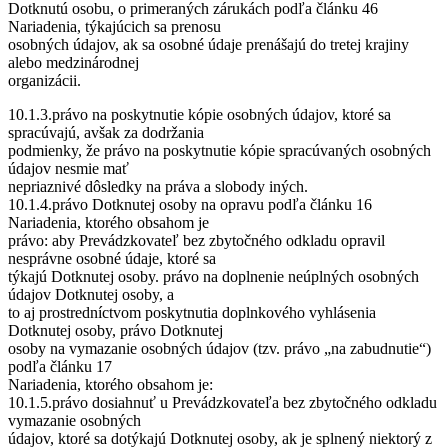
Dotknutú osobu, o primeraných zárukách podľa článku 46
Nariadenia, týkajúcich sa prenosu
osobných údajov, ak sa osobné údaje prenášajú do tretej krajiny
alebo medzinárodnej
organizácii.
10.1.3.právo na poskytnutie kópie osobných údajov, ktoré sa
spracúvajú, avšak za dodržania
podmienky, že právo na poskytnutie kópie spracúvaných osobných
údajov nesmie mať
nepriaznivé dôsledky na práva a slobody iných.
10.1.4.právo Dotknutej osoby na opravu podľa článku 16
Nariadenia, ktorého obsahom je
právo: aby Prevádzkovateľ bez zbytočného odkladu opravil
nesprávne osobné údaje, ktoré sa
týkajú Dotknutej osoby. právo na doplnenie neúplných osobných
údajov Dotknutej osoby, a
to aj prostredníctvom poskytnutia doplnkového vyhlásenia
Dotknutej osoby, právo Dotknutej
osoby na vymazanie osobných údajov (tzv. právo „na zabudnutie“)
podľa článku 17
Nariadenia, ktorého obsahom je:
10.1.5.právo dosiahnuť u Prevádzkovateľa bez zbytočného odkladu
vymazanie osobných
údajov, ktoré sa dotýkajú Dotknutej osoby, ak je splnený niektorý z