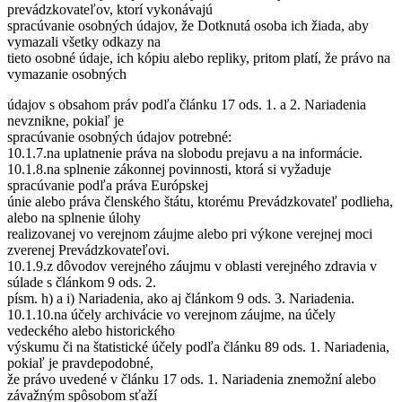
prevádzkovateľov, ktorí vykonávajú
spracúvanie osobných údajov, že Dotknutá osoba ich žiada, aby
vymazali všetky odkazy na
tieto osobné údaje, ich kópiu alebo repliky, pritom platí, že právo na
vymazanie osobných
údajov s obsahom práv podľa článku 17 ods. 1. a 2. Nariadenia
nevznikne, pokiaľ je
spracúvanie osobných údajov potrebné:
10.1.7.na uplatnenie práva na slobodu prejavu a na informácie.
10.1.8.na splnenie zákonnej povinnosti, ktorá si vyžaduje
spracúvanie podľa práva Európskej
únie alebo práva členského štátu, ktorému Prevádzkovateľ podlieha,
alebo na splnenie úlohy
realizovanej vo verejnom záujme alebo pri výkone verejnej moci
zverenej Prevádzkovateľovi.
10.1.9.z dôvodov verejného záujmu v oblasti verejného zdravia v
súlade s článkom 9 ods. 2.
písm. h) a i) Nariadenia, ako aj článkom 9 ods. 3. Nariadenia.
10.1.10.na účely archivácie vo verejnom záujme, na účely
vedeckého alebo historického
výskumu či na štatistické účely podľa článku 89 ods. 1. Nariadenia,
pokiaľ je pravdepodobné,
že právo uvedené v článku 17 ods. 1. Nariadenia znemožní alebo
závažným spôsobom sťaží