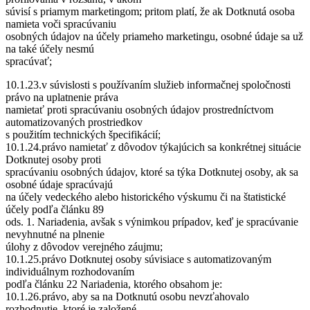
súvisí s priamym marketingom; pritom platí, že ak Dotknutá osoba
namieta voči spracúvaniu
osobných údajov na účely priameho marketingu, osobné údaje sa už
na také účely nesmú
spracúvať;
10.1.23.v súvislosti s používaním služieb informačnej spoločnosti
právo na uplatnenie práva
namietať proti spracúvaniu osobných údajov prostredníctvom
automatizovaných prostriedkov
s použitím technických špecifikácií;
10.1.24.právo namietať z dôvodov týkajúcich sa konkrétnej situácie
Dotknutej osoby proti
spracúvaniu osobných údajov, ktoré sa týka Dotknutej osoby, ak sa
osobné údaje spracúvajú
na účely vedeckého alebo historického výskumu či na štatistické
účely podľa článku 89
ods. 1. Nariadenia, avšak s výnimkou prípadov, keď je spracúvanie
nevyhnutné na plnenie
úlohy z dôvodov verejného záujmu;
10.1.25.právo Dotknutej osoby súvisiace s automatizovaným
individuálnym rozhodovaním
podľa článku 22 Nariadenia, ktorého obsahom je:
10.1.26.právo, aby sa na Dotknutú osobu nevzťahovalo
rozhodnutie, ktoré je založené