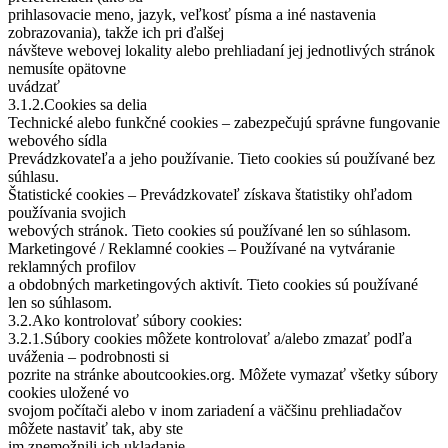
prihlasovacie meno, jazyk, veľkosť písma a iné nastavenia
zobrazovania), takže ich pri ďalšej
návšteve webovej lokality alebo prehliadaní jej jednotlivých stránok
nemusíte opätovne
uvádzať
3.1.2.Cookies sa delia
Technické alebo funkčné cookies – zabezpečujú správne fungovanie
webového sídla
Prevádzkovateľa a jeho používanie. Tieto cookies sú používané bez
súhlasu.
Štatistické cookies – Prevádzkovateľ získava štatistiky ohľadom
používania svojich
webových stránok. Tieto cookies sú používané len so súhlasom.
Marketingové / Reklamné cookies – Používané na vytváranie
reklamných profilov
a obdobných marketingových aktivít. Tieto cookies sú používané
len so súhlasom.
3.2.Ako kontrolovať súbory cookies:
3.2.1.Súbory cookies môžete kontrolovať a/alebo zmazať podľa
uváženia – podrobnosti si
pozrite na stránke aboutcookies.org. Môžete vymazať všetky súbory
cookies uložené vo
svojom počítači alebo v inom zariadení a väčšinu prehliadačov
môžete nastaviť tak, aby ste
im znemožnili ich ukladanie.