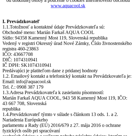
od dotknutej osoby a poučenie o cookies Internetového obchodu
www.aquacool.sk
I. Prevádzkovateľ
1.1.Totožnosť a kontaktné údaje Prevádzkovateľa sú:
Obchodné meno: Marián Farkaš AQUA COOL
Sídlo: 94358 Kamenný Most 119, Slovenská republika
Vedený v registri Okresný úrad Nové Zámky, Číslo živnostenského
registra 460-23863
IČO: 43667708
DIČ: 1074310941
IČ DPH: SK1074310941
Predávajúci je platiteľom dane z pridanej hodnoty
1.2. Emailový kontakt a telefonický kontakt na Prevádzkovateľa je:
Email: info@aquacool.sk
Tel. č.: 0908 387 179
1.3.Adresa Prevádzkovateľa k zasielaniu písomností:
Marián Farkaš AQUA COOL, 943 58 Kamenný Most 119, IČO:
43 667 708, Slovenská
republika
1.4.Prevádzkovateľ týmto v súlade s článkom 13 ods. 1. a 2.
Nariadenia Európskeho
parlamentu a Rady (EÚ) 2016/679 z 27. mája 2016 o ochrane
fyzických osôb pri spracúvaní