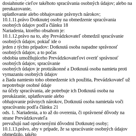
dosiahnutie cieľov takéhoto spracúvania osobných údajov; alebo na
preukazovanie,
uplatňovanie alebo obhajovanie právnych nárokov;
10.1.11.právo Dotknutej osoby na obmedzenie spracúvania
osobných údajov podľa článku 18
Nariadenia, ktorého obsahom je:
10.1.12.právo na to, aby Prevádzkovateľ obmedzil spracúvanie
osobných údajov, pokiaľ ide o
jeden z týchto prípadov: Dotknutá osoba napadne správnosť
osobných údajov, a to počas
obdobia umožňujúceho Prevádzkovateľovi overiť správnosť
osobných údajov, spracúvanie
osobných údajov je protizákonné a Dotknutá osoba namieta proti
vymazaniu osobných údajov
a žiada namiesto toho obmedzenie ich použitia, Prevádzkovateľ už
nepotrebuje osobné údaje
na účely spracúvania, ale potrebuje ich Dotknutá osoba na
preukázanie, uplatňovanie alebo
obhajovanie právnych nárokov, Dotknutá osoba namietala voči
spracúvaniu podľa článku 21
ods. 1. Nariadenia, a to až do overenia, či oprávnené dôvody na
strane Prevádzkovateľa
prevažujú nad oprávnenými dôvodmi Dotknutej osoby;
10.1.13.právo, aby v prípade, že sa spracúvanie osobných údajov
obmedzilo, takéto