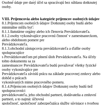
Osobné údaje pre daný účel sa spracúvajú bez súhlasu dotknutej
osoby.
VIII. Príjemcovia alebo kategórie príjemcov osobných údajov
8.1.Príjemcom osobných údajov Dotknutej osoby budú alebo
minimálne môžu byť:
8.1.1.štatutárne orgány alebo ich členovia Prevádzkovateľa.
8.1.2.osoby vykonávajúce pracovnú činnosť v zamestnaneckom,
alebo obdobnom pomere pre
Prevádzkovateľa.
8.1.3.obchodní zástupcovia prevádzkovateľa a ďalšie osoby
spolupracujúce
s Prevádzkovateľom pri plnení úloh Prevádzkovateľa. Na účely
tohto dokumentu sa za
zamestnancov Prevádzkovateľa budú považovať všetky fyzické
osoby vykonávajúce pre
Prevádzkovateľa závislú prácu na základe pracovnej zmluvy alebo
dohôd o prácach
vykonávaných mimo pracovného pomeru.
8.1.4.Príjemcom osobných údajov Dotknutej osoby budú tiež
spolupracovníci
prevádzkovateľa, jeho obchodní partneri, dodávatelia a zmluvní
partneri, a to najmä: účtovná
spoločnosť, spoločnosť zabezpečujúca služby súvisiace s tvorbou