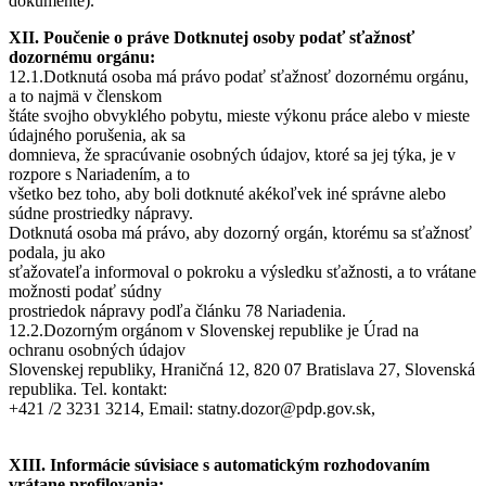
dokumente).
XII. Poučenie o práve Dotknutej osoby podať sťažnosť
dozornému orgánu:
12.1.Dotknutá osoba má právo podať sťažnosť dozornému orgánu,
a to najmä v členskom
štáte svojho obvyklého pobytu, mieste výkonu práce alebo v mieste
údajného porušenia, ak sa
domnieva, že spracúvanie osobných údajov, ktoré sa jej týka, je v
rozpore s Nariadením, a to
všetko bez toho, aby boli dotknuté akékoľvek iné správne alebo
súdne prostriedky nápravy.
Dotknutá osoba má právo, aby dozorný orgán, ktorému sa sťažnosť
podala, ju ako
sťažovateľa informoval o pokroku a výsledku sťažnosti, a to vrátane
možnosti podať súdny
prostriedok nápravy podľa článku 78 Nariadenia.
12.2.Dozorným orgánom v Slovenskej republike je Úrad na
ochranu osobných údajov
Slovenskej republiky, Hraničná 12, 820 07 Bratislava 27, Slovenská
republika. Tel. kontakt:
+421 /2 3231 3214, Email: statny.dozor@pdp.gov.sk,
XIII. Informácie súvisiace s automatickým rozhodovaním
vrátane profilovania: