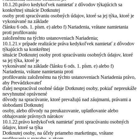
10.1.20.právo kedykoľvek namietať z dôvodov týkajúcich sa
konkrétnej situácie Dotknutej
osoby proti spracúvaniu osobných údajov, ktoré sa jej týka, ktoré je
vykonávané na základe
článku 6 ods. 1. písm. e) alebo f) Nariadenia, vrátane namietania
proti profilovaniu
založenému na týchto ustanoveniach Nariadenia;
10.1.21.v prípade realizácie práva kedykoľvek namietať z dôvodov
týkajúcich sa konkrétnej
situácie Dotknutej osoby proti spracúvaniu osobných údajov, ktoré
sa jej týka, ktoré je
vykonávané na základe článku 6 ods. 1. písm. e) alebo f)
Nariadenia, vrátane namietania proti
profilovaniu založenému na týchto ustanoveniach Nariadenia právo,
aby Prevádzkovateľ
ďalej nespracúval osobné údaje Dotknutej osoby, pokiaľ nepreukáže
nevyhnutné oprávnené
dôvody na spracúvanie, ktoré prevažujú nad záujmami, právami a
slobodami Dotknutej
osoby, alebo dôvody na preukazovanie, uplatňovanie alebo
obhajovanie právnych nárokov
10.1.22.právo kedykoľvek namietať proti spracúvaniu osobných
údajov, ktoré sa týka
Dotknutej osoby, na účely priameho marketingu, vrátane
profilovania v rozsahu, v akom