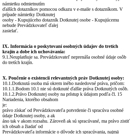
námietku odmietnutím
ďalších dotazníkov pomocou odkazu v e-maile s dotazníkom. V
prípade námietky Dotknutej
osoby - Kupujúceho dotazník Dotknutej osobe - Kupujúcemu
nebude Prevádzkovateľ ďalej
zasielať.
IX. Informácia o poskytovaní osobných údajov do tretích
krajín a dobe ich uchovávania:
9.1.Neuplatňuje sa. Prevádzkovateľ neprenáša osobné údaje osôb
do tretích krajín.
X. Poučenie o existencii relevantných práv Dotknutej osoby:
10.1.Dotknutá osoba má okrem iného nasledovné práva, pričom:
10.1.1.Bodom 10.1 nie sú dotknuté ďalšie práva Dotknutých osôb.
10.1.2.Právo Dotknutej osoby na prístup k údajom podľa čl. 15
Nariadenia, ktorého obsahom
je:
právo získať od Prevádzkovateľa potvrdenie či spracúva osobné
údaje Dotknutej osoby, a ak
áno tak v akom rozsahu. Zároveň ak sú spracúvané, ma právo zistiť
ich obsah a žiadať od
Prevádzkovateľa informácie o dôvode ich spracúvania, najmä