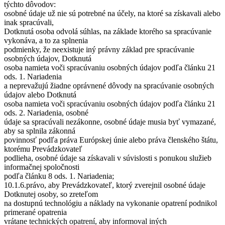
týchto dôvodov:
osobné údaje už nie sú potrebné na účely, na ktoré sa získavali alebo
inak spracúvali,
Dotknutá osoba odvolá súhlas, na základe ktorého sa spracúvanie
vykonáva, a to za splnenia
podmienky, že neexistuje iný právny základ pre spracúvanie
osobných údajov, Dotknutá
osoba namieta voči spracúvaniu osobných údajov podľa článku 21
ods. 1. Nariadenia
a neprevažujú žiadne oprávnené dôvody na spracúvanie osobných
údajov alebo Dotknutá
osoba namieta voči spracúvaniu osobných údajov podľa článku 21
ods. 2. Nariadenia, osobné
údaje sa spracúvali nezákonne, osobné údaje musia byť vymazané,
aby sa splnila zákonná
povinnosť podľa práva Európskej únie alebo práva členského štátu,
ktorému Prevádzkovateľ
podlieha, osobné údaje sa získavali v súvislosti s ponukou služieb
informačnej spoločnosti
podľa článku 8 ods. 1. Nariadenia;
10.1.6.právo, aby Prevádzkovateľ, ktorý zverejnil osobné údaje
Dotknutej osoby, so zreteľom
na dostupnú technológiu a náklady na vykonanie opatrení podnikol
primerané opatrenia
vrátane technických opatrení, aby informoval iných