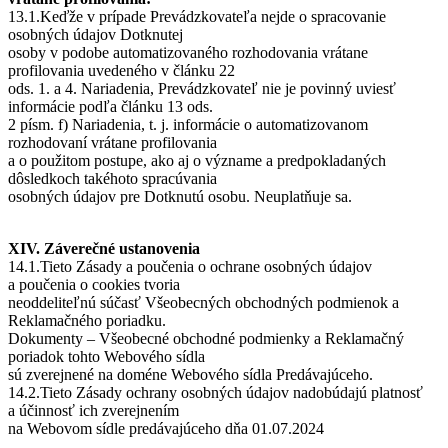
13.1.Keďže v prípade Prevádzkovateľa nejde o spracovanie
osobných údajov Dotknutej
osoby v podobe automatizovaného rozhodovania vrátane
profilovania uvedeného v článku 22
ods. 1. a 4. Nariadenia, Prevádzkovateľ nie je povinný uviesť
informácie podľa článku 13 ods.
2 písm. f) Nariadenia, t. j. informácie o automatizovanom
rozhodovaní vrátane profilovania
a o použitom postupe, ako aj o význame a predpokladaných
dôsledkoch takéhoto spracúvania
osobných údajov pre Dotknutú osobu. Neuplatňuje sa.
XIV. Záverečné ustanovenia
14.1.Tieto Zásady a poučenia o ochrane osobných údajov
a poučenia o cookies tvoria
neoddeliteľnú súčasť Všeobecných obchodných podmienok a
Reklamačného poriadku.
Dokumenty – Všeobecné obchodné podmienky a Reklamačný
poriadok tohto Webového sídla
sú zverejnené na doméne Webového sídla Predávajúceho.
14.2.Tieto Zásady ochrany osobných údajov nadobúdajú platnosť
a účinnosť ich zverejnením
na Webovom sídle predávajúceho dňa 01.07.2024