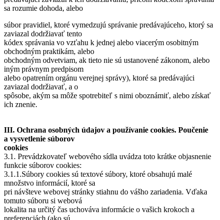
sa rozumie dohoda, alebo
súbor pravidiel, ktoré vymedzujú správanie predávajúceho, ktorý sa
zaviazal dodržiavať tento
kódex správania vo vzťahu k jednej alebo viacerým osobitným
obchodným praktikám, alebo
obchodným odvetviam, ak tieto nie sú ustanovené zákonom, alebo
iným právnym predpisom
alebo opatrením orgánu verejnej správy), ktoré sa predávajúci
zaviazal dodržiavať, a o
spôsobe, akým sa môže spotrebiteľ s nimi oboznámiť, alebo získať
ich znenie.
III. Ochrana osobných údajov a používanie cookies. Poučenie
a vysvetlenie súborov
cookies
3.1. Prevádzkovateľ webového sídla uvádza toto krátke objasnenie
funkcie súborov cookies:
3.1.1.Súbory cookies sú textové súbory, ktoré obsahujú malé
množstvo informácií, ktoré sa
pri návšteve webovej stránky stiahnu do vášho zariadenia. Vďaka
tomuto súboru si webová
lokalita na určitý čas uchováva informácie o vašich krokoch a
preferenciách (ako sú