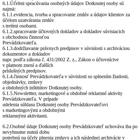
6.1.Účelmi spracúvania osobných údajov Dotknutej osoby sú
najmä:
6.1.1.evidencia, tvorba a spracovanie zmlúv a údajov klientov za
účelom uzatvárania zmlúv
s tretími osobami.
6.1.2.spracovanie účtovných dokladov a dokladov súvisiacich
s obchodnou činnosťou
Prevádzkovateľa.
6.1.3.dodržiavanie právnych predpisov v súvislosti s archiváciou
dokumentov a dokladov
napr. podľa zákona č. 431/2002 Z. z., Zákon o účtovníctve
v platnom znení a ďalších
príslušných predpisov.
6.1.4.činnosť Prevádzkovateľa v súvislosti so splnením žiadosti,
objednávky, zmluvy
a obdobných inštitútov Dotknutej osoby.
6.1.5.Newslettter, marketingové a obdobné reklamné aktivity
Prevádzkovateľa. V prípade
udelenia súhlasu Dotknutej osoby Prevádzkovateľovi
s marketingovými a obdobnými
reklamnými aktivitami.
6.2.Osobné údaje Dotknutej osoby Prevádzkovateľ uchováva iba po
nevyhnutne nutnú dobu
potrebnú na účely plnenia zmluvy a ich následnej archivácie v