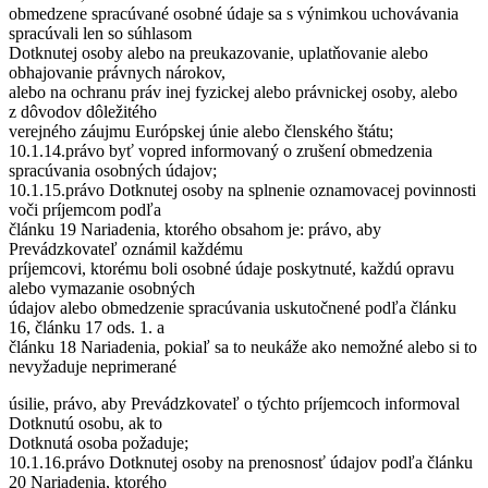
obmedzene spracúvané osobné údaje sa s výnimkou uchovávania
spracúvali len so súhlasom
Dotknutej osoby alebo na preukazovanie, uplatňovanie alebo
obhajovanie právnych nárokov,
alebo na ochranu práv inej fyzickej alebo právnickej osoby, alebo
z dôvodov dôležitého
verejného záujmu Európskej únie alebo členského štátu;
10.1.14.právo byť vopred informovaný o zrušení obmedzenia
spracúvania osobných údajov;
10.1.15.právo Dotknutej osoby na splnenie oznamovacej povinnosti
voči príjemcom podľa
článku 19 Nariadenia, ktorého obsahom je: právo, aby
Prevádzkovateľ oznámil každému
príjemcovi, ktorému boli osobné údaje poskytnuté, každú opravu
alebo vymazanie osobných
údajov alebo obmedzenie spracúvania uskutočnené podľa článku
16, článku 17 ods. 1. a
článku 18 Nariadenia, pokiaľ sa to neukáže ako nemožné alebo si to
nevyžaduje neprimerané
úsilie, právo, aby Prevádzkovateľ o týchto príjemcoch informoval
Dotknutú osobu, ak to
Dotknutá osoba požaduje;
10.1.16.právo Dotknutej osoby na prenosnosť údajov podľa článku
20 Nariadenia, ktorého