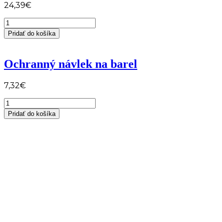
24,39
€
množstvo
CO2
Pridať do košíka
náplň
5kg
Ochranný návlek na barel
7,32
€
množstvo
Ochranný
Pridať do košíka
návlek
na
barel