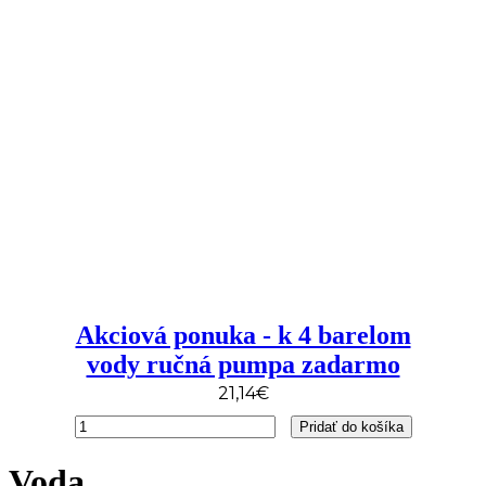
-
Výdajník+
stojan
na
4
barely
Akciová ponuka - k 4 barelom
vody ručná pumpa zadarmo
21,14
€
množstvo
Pridať do košíka
Akciová
ponuka
Voda
-