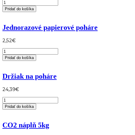
množstvo
Jednorazové
Pridať do košíka
plastové
poháre
Jednorazové papierové poháre
2,52
€
množstvo
Jednorazové
Pridať do košíka
papierové
poháre
Držiak na poháre
24,39
€
množstvo
Držiak
Pridať do košíka
na
poháre
CO2 náplň 5kg