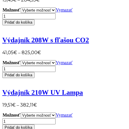
Možnosť
Vymazať
množstvo
Výdajník
Pridať do košíka
266B
Výdajník 208W s fľašou CO2
41,05
€
825,00
€
–
Možnosť
Vymazať
množstvo
Výdajník
Pridať do košíka
208W
s
fľašou
Výdajník 210W UV Lampa
CO2
19,51
€
382,11
€
–
Možnosť
Vymazať
množstvo
Výdajník
Pridať do košíka