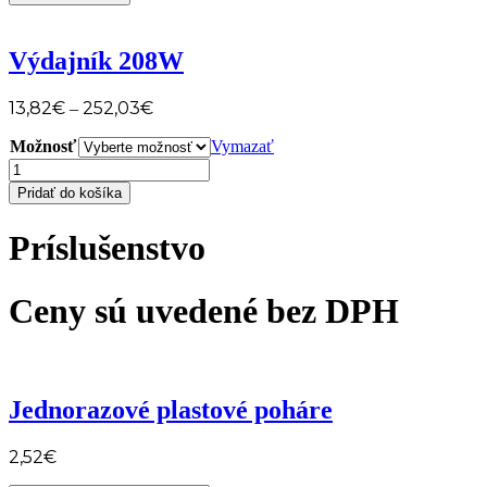
210W
UV
Lampa
Výdajník 208W
13,82
€
252,03
€
–
Možnosť
Vymazať
množstvo
Výdajník
Pridať do košíka
208W
Príslušenstvo
Ceny sú uvedené bez DPH
Jednorazové plastové poháre
2,52
€