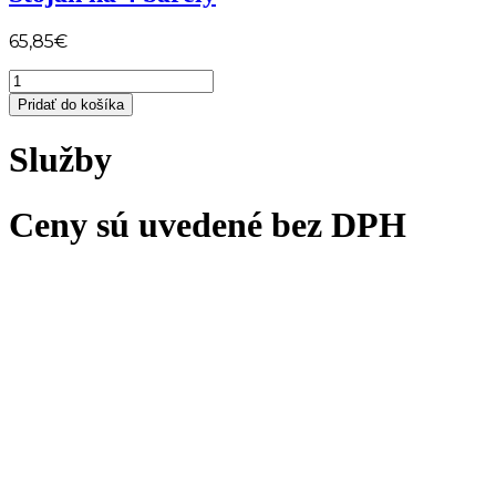
65,85
€
množstvo
Stojan
Pridať do košíka
na
4
Služby
barely
Ceny sú uvedené bez DPH