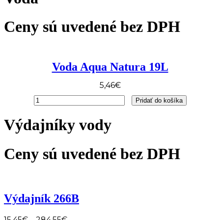
k
4
Ceny sú uvedené bez DPH
barelom
vody
ručná
pumpa
zadarmo
Voda Aqua Natura 19L
5,46
€
množstvo
Pridať do košíka
Voda
Aqua
Výdajníky vody
Natura
19L
Ceny sú uvedené bez DPH
Výdajník 266B
15,45
€
284,55
€
–