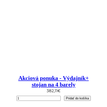
ponuka
-
Prémiová
zostava
Akciová ponuka - Výdajník+
stojan na 4 barely
382,11
€
množstvo
Pridať do košíka
Akciová
ponuka