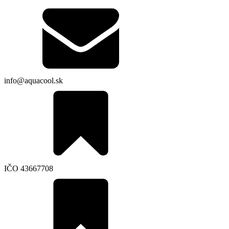
info@aquacool.sk
IČO 43667708