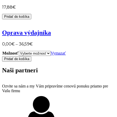
17,88
€
množstvo
Pridať do košíka
Sanitácia
výdajníka
Oprava výdajníka
0,00
€
36,59
€
–
Možnosť
Vymazať
množstvo
Pridať do košíka
Oprava
výdajníka
Naši partneri
Ozvite sa nám a my Vám pripravíme cenovú ponuku priamo pre
Vašu firmu