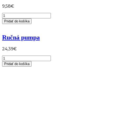
9,58
€
množstvo
Barel
Pridať do košíka
PC
Ručná pumpa
24,39
€
množstvo
Ručná
Pridať do košíka
pumpa