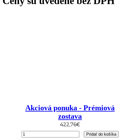
Ceny sú uvedené bez DPH
Akciová ponuka - Prémiová
zostava
422,76
€
množstvo
Pridať do košíka
Akciová